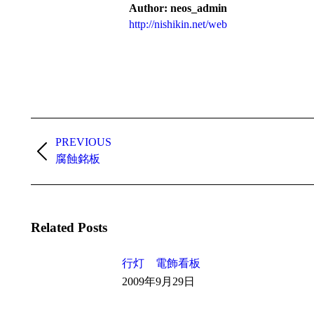
Author:
neos_admin
http://nishikin.net/web
Post
navigation
PREVIOUS
Previous
腐蝕銘板
post:
Related Posts
行灯 電飾看板
2009年9月29日